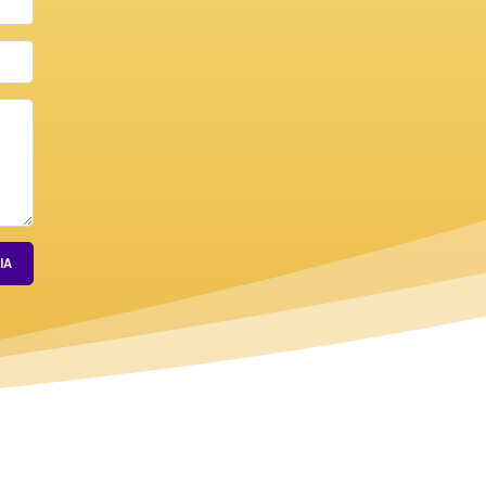
un umano?
IA