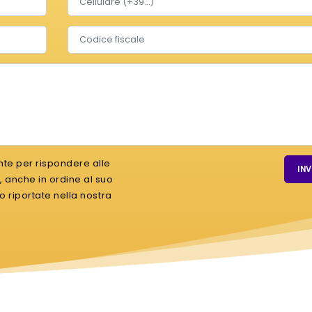
contact.field.fiscalCode
Sei 
ente per rispondere alle
INV
e, anche in ordine al suo
ono riportate nella nostra