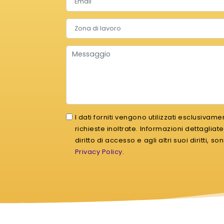
contact.field.workZone
Messaggio
I dati forniti vengono utilizzati esclusivam
richieste inoltrate. Informazioni dettagliat
diritto di accesso e agli altri suoi diritti, s
Privacy Policy
.